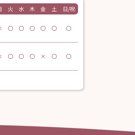
月
火
水
木
金
土
日/祝
×
〇
〇
〇
〇
〇
〇
×
〇
〇
〇
×
〇
〇