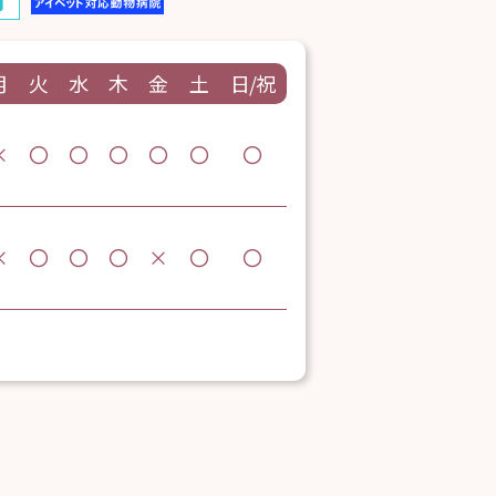
月
火
水
木
金
土
日/祝
×
〇
〇
〇
〇
〇
〇
×
〇
〇
〇
×
〇
〇