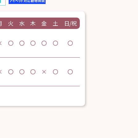
月
火
水
木
金
土
日/祝
×
〇
〇
〇
〇
〇
〇
×
〇
〇
〇
×
〇
〇